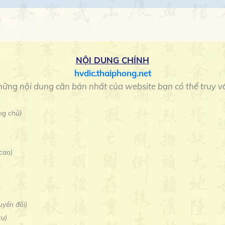
NỘI DUNG CHÍNH
hvdic.thaiphong.net
ững nội dung căn bản nhất của website bạn có thể truy v
ng chủ)
cao)
uyển đổi)
cụ)