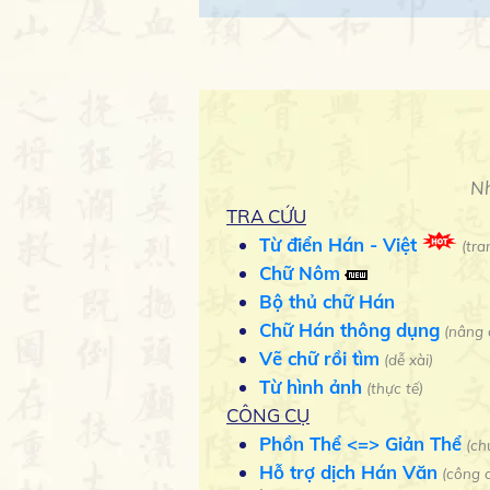
Nh
TRA CỨU
Từ điển Hán - Việt
(tra
Chữ Nôm
Bộ thủ chữ Hán
Chữ Hán thông dụng
(nâng 
Vẽ chữ rồi tìm
(dễ xài)
Từ hình ảnh
(thực tế)
CÔNG CỤ
Phồn Thể <=> Giản Thể
(ch
Hỗ trợ dịch Hán Văn
(công 