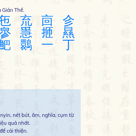
 Giản Thể.
㐌
㐬
㐭
㐱
㣎
㥯
㧜
㬎
䰾
䴉
一
丁
nyin, nét bút, âm, nghĩa, cụm từ
iệu quả nhất.
ể cải thiện.