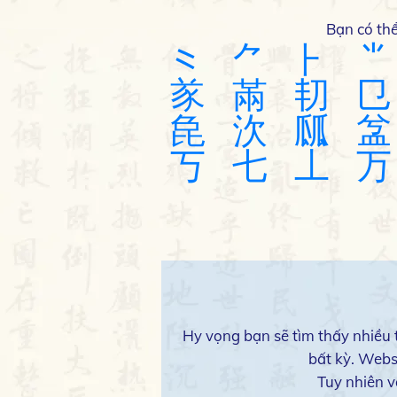
Bạn có th
⺀
⺈
⺊
⺌
㒸
㒼
㓞
㔾
㲋
㳄
㼌
㿽
丂
七
丄
万
Hy vọng bạn sẽ tìm thấy nhiều t
bất kỳ. Webs
Tuy nhiên v