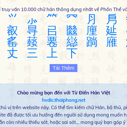
ể truy vấn 10.000 chữ hán thông dụng nhất về Phồn Thể và
⺍
⺗
⺮
⺳
⺼
㐆
㕡
㝵
㠯
㡭
㢆
㢟
䍃
䕭
䙴
䜌
䠀
䧹
丈
三
上
下
Tải Thêm
Chào mừng bạn đến với Từ Điển Hán Việt
hvdic.thaiphong.net
hú vị trên website này. Có thể tìm kiếm chữ Hán, bộ thủ, pi
ite đã được tối ưu hướng đến người sử dụng mong muốn h
ẫn còn nhiều thiếu sót, hoặc sai sót... mong quý bạn góp ý đ